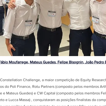
Fábio Moufarrege
, 
Mateus Guedes
, 
Felipe Bisognin
, 
João Pedro 
 Constellation Challenge, a maior competição de Equity Resear
upos do Poli Finance, Rotu Partners (composto pelos membros Art
e e Mateus Guedes) e CW Capital (composto pelos membros Fel
to e Lucca Massa) , conquistaram as posições finalistas da comp