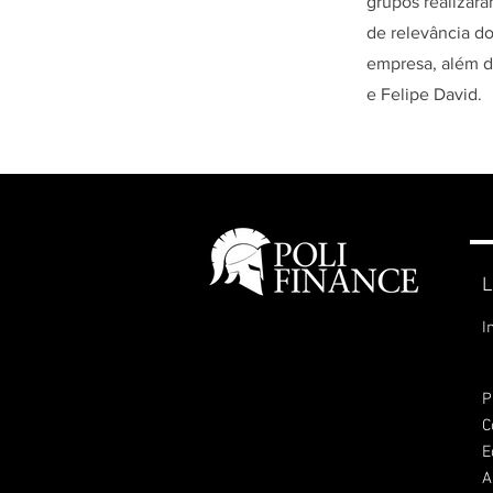
grupos realizar
de relevância d
empresa, além d
e Felipe David.
L
I
P
C
E
A