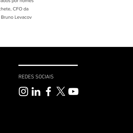
liados por nomes
chete, CFO da
, Bruno Levacov
REDES SOCIAIS