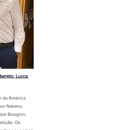
Barreto
,
 Lucca 
ch da América
hur Nakano,
ipe Bisognin,
etição. Os