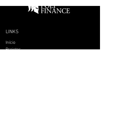
LINKS
Início
Projetos
Competições
Equipe
Alumni
Mailing
polifinance@polifinance.com.br