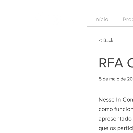
Início
Proc
< Back
RFA C
5 de maio de 2
Nesse In-Com
como funcion
apresentado 
que os parti