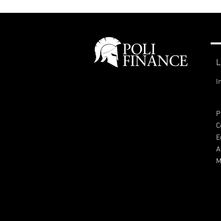
L
I
P
C
E
A
M