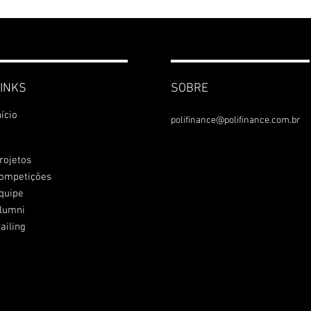
INKS
SOBRE
nício
polifinance@polifinance.com.br
rojetos
ompetições
quipe
lumni
ailing