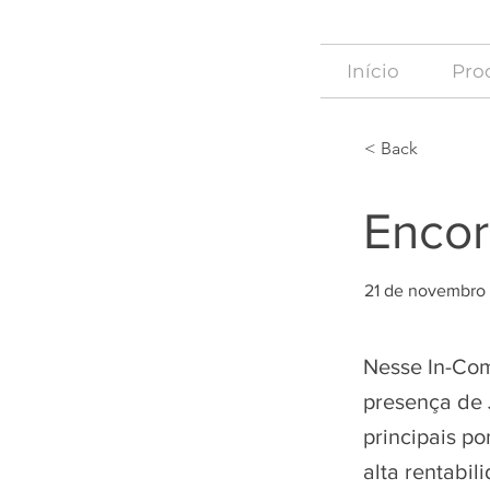
Início
Proc
< Back
Enco
21 de novembro
Nesse In-Com
presença de 
principais p
alta rentabil