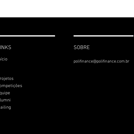
INKS
SOBRE
nício
polifinance@polifinance.com.br
rojetos
ompetições
quipe
lumni
ailing