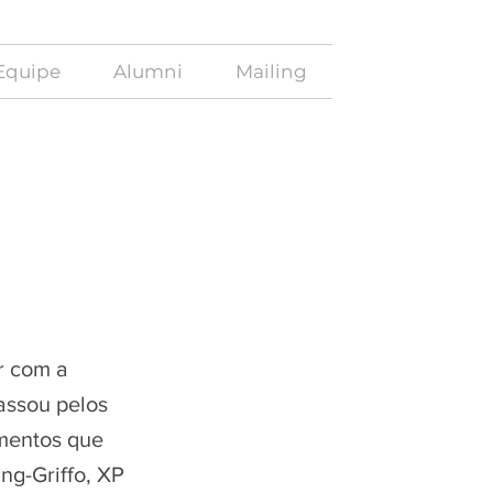
Equipe
Alumni
Mailing
r com a
assou pelos
imentos que
ng-Griffo, XP