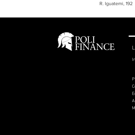
R. Iguatemi, 192
L
I
P
C
E
A
M