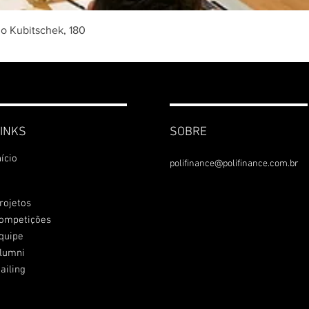
no Kubitschek, 180
INKS
SOBRE
nício
polifinance@polifinance.com.br
rojetos
ompetições
quipe
lumni
ailing