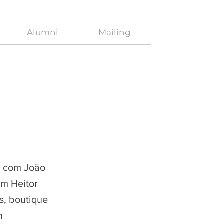
Alumni
Mailing
r com João
om Heitor
s, boutique
h