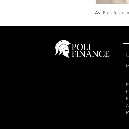
Av. Pres Jusceli
L
I
P
C
E
A
M