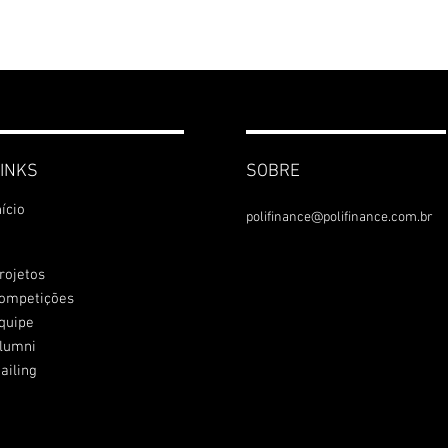
INKS
SOBRE
nício
polifinance@polifinance.com.br
rojetos
ompetições
quipe
lumni
ailing