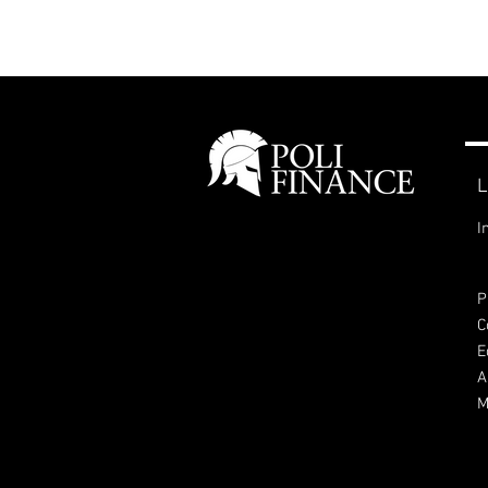
L
I
P
C
E
A
M