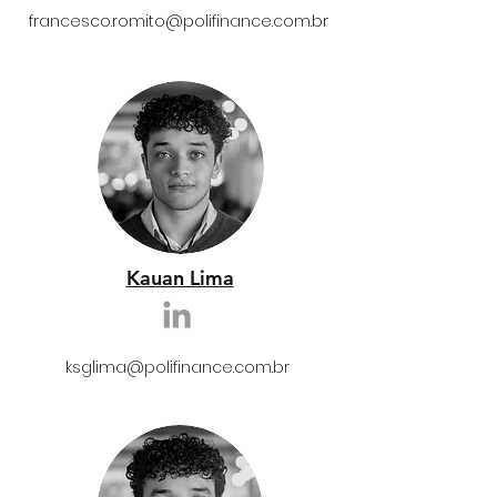
francesco.romito@polifinance.com.br
Kauan Lima
ksglima
@polifinance.com.br