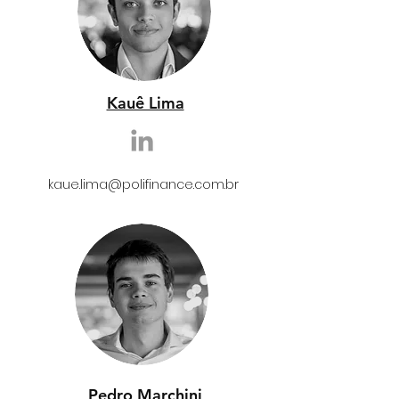
Kauê Lima
kaue.lima
@polifinance.com.br
Pedro Marchini