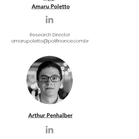
Amaru Poletto
Research Director
amaru.poletto@polifinance.com.br
Arthur Penhalber