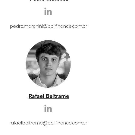
pedro.marchini@polifinance.com.br
Rafael Beltrame
rafael.beltrame@polifinance.com.br