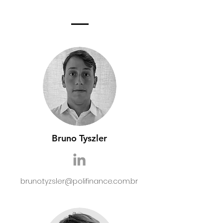
Bruno Tyszler
bruno.tyzsler@polifinance.com.br