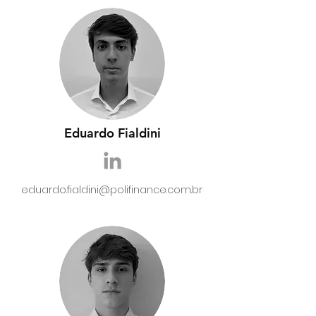
Eduardo Fialdini
eduardo.fialdini@polifinance.com.br