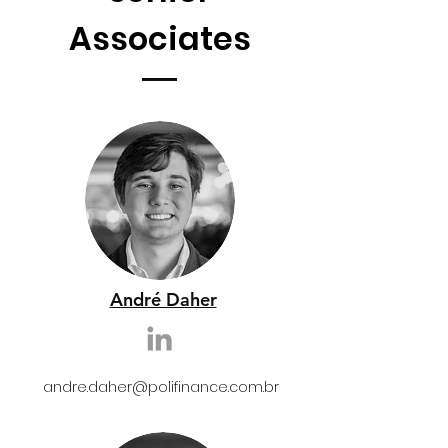
Associates
André Daher
andre.daher
@polifinance.com.br