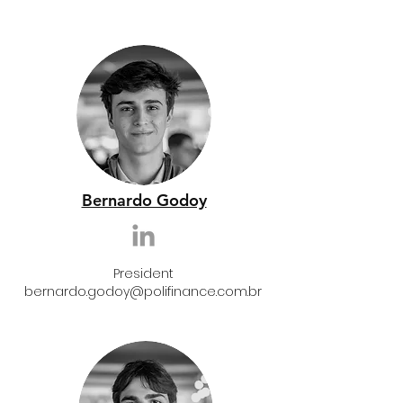
Bernardo Godoy
President
bernardo.godoy@polifinance.com.br