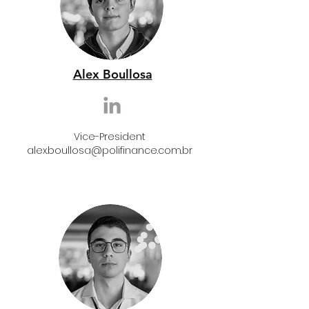
Alex Boullosa
Vice-President
alex.boullosa
@polifinance.com.br