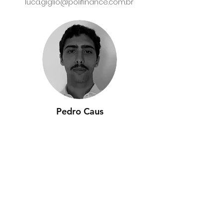
luca.giglio@polifinance.com.br
Pedro Caus
pedro.caus@polifinance.com.br